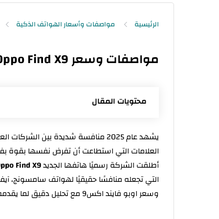
الرئيسية
مواصفات وأسعار الهواتف الذكية
مواصفات وسعر Oppo Find X9 في الجزائر
محتويات المقال
مواصفات Oppo Find X9
يشهد عام 2025 منافسة شديدة بين الشركات العالمية في سوق الهواتف الذكية، وتعتبر شركة
تصميم الهاتف وجودة التصنيع
أطلقت الشركة رسميًا هاتفها الجديد
ppo Find X9
الشاشة والأداء البصري
التي تجعله منافسًا حقيقيًا لهواتف سامسونج، 
الأداء والمعالج
وسعر اوبو فايند اكس9 مع تحليل دقيق لما يقدمه من مزايا وعيوب.
الكاميرا وتجربة التصوير