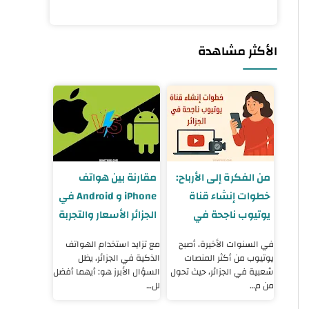
الأكثر مشاهدة
من الفكرة إلى الأرباح:
مقارنة بين هواتف
خطوات إنشاء قناة
iPhone و Android في
يوتيوب ناجحة في
الجزائر الأسعار والتجربة
الجزائر 2025
والنصائح
في السنوات الأخيرة، أصبح
مع تزايد استخدام الهواتف
يوتيوب من أكثر المنصات
الذكية في الجزائر، يظل
شعبية في الجزائر، حيث تحول
السؤال الأبرز هو: أيهما أفضل
من م…
لل…