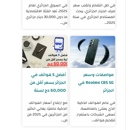
2025
2025
في ظل التضخم وتقلب سعر
في السوق الجزائري لعام
صرف الدينار الجزائري، يبحث
2025، تعد الفئة الاقتصادية
المستخدم الجزائري في سنة
ما دون 30,000 دينار جزائري
2025…
من…
مواصفات وسعر
أفضل 5 هواتف في
Realme C85 5G في
الجزائر بسعر أقل من
الجزائر
60,000 دج لسنة
2025
في عالم الهواتف الذكية
مع ارتفاع أسعار الهواتف
الذي يمتلئ بالمنافسة،
الذكية عالميًا، يعاني الكثير
تسعى الشركات باستمرار
من الجزائريين في 2025 من
لتقديم هواتف…
ص…