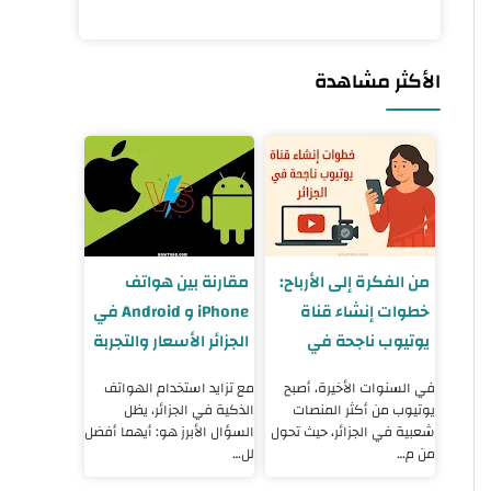
الأكثر مشاهدة
من الفكرة إلى الأرباح:
مقارنة بين هواتف
خطوات إنشاء قناة
iPhone و Android في
يوتيوب ناجحة في
الجزائر الأسعار والتجربة
الجزائر 2025
والنصائح
في السنوات الأخيرة، أصبح
مع تزايد استخدام الهواتف
يوتيوب من أكثر المنصات
الذكية في الجزائر، يظل
شعبية في الجزائر، حيث تحول
السؤال الأبرز هو: أيهما أفضل
من م…
لل…