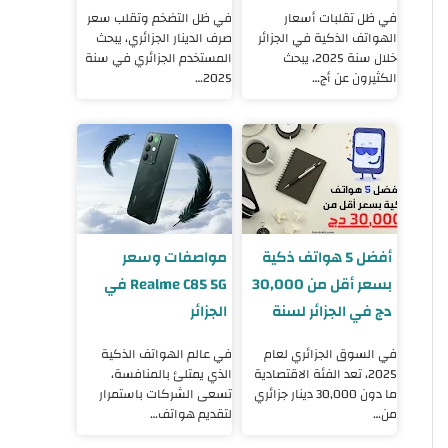
2025
2025
في ظل تقلبات أسعار
في ظل التضخم وتقلب سعر
الهواتف الذكية في الجزائر
صرف الدينار الجزائري، يبحث
خلال سنة 2025، يبحث
المستخدم الجزائري في سنة
الكثيرون عن أج…
2025…
أفضل 5 هواتف ذكية
مواصفات وسعر
بسعر أقل من 30,000
Realme C85 5G في
دج في الجزائر لسنة
الجزائر
2025
في السوق الجزائري لعام
في عالم الهواتف الذكية
2025، تعد الفئة الاقتصادية
الذي يمتلئ بالمنافسة،
ما دون 30,000 دينار جزائري
تسعى الشركات باستمرار
من…
لتقديم هواتف…