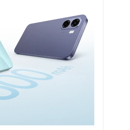
ذاكرة التخزين والرام
كاميرا Oppo A6x 4G وجودة التصوير
بطارية Oppo A6x 4G وساعات التشغيل
سعر Oppo A6x 4G في الجزائر
مميزات Oppo A6x 4G
عيوب Oppo A6x 4G
هل يستحق الشراء؟