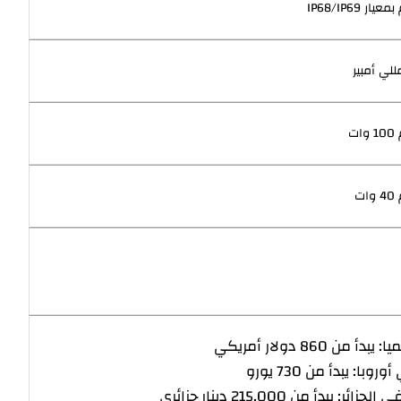
ار IP68/IP69
ات
ت
بدأ من 860 دولار أمريكي
وبا: يبدأ من 730 يورو