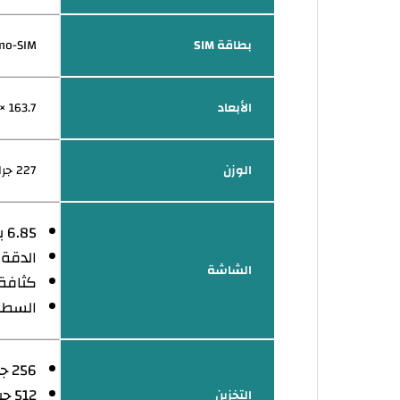
بطاقة SIM
no-SIM
الأبعاد
163.7 × 76.8 × 8.7 ملم
الوزن
227 جرام
6.85 بوصة - 144 هرتز - AMOLED
الدقة: 1440 × 3168 ب
الشاشة
كثافة البكسل
السطوع: 8000 شمعة 
256 جيجابايت
512 جيجابايت
التخزين