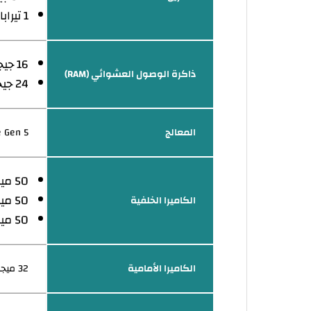
1 تيرابايت
16 جيجابايت
ذاكرة الوصول العشوائي (RAM)
24 جيجابايت
المعالج
e Gen 5 (3
50 ميجا بكسل (f/1.9) - (واسعة)
50 ميجا بكسل (f/2.7) - (عدسة تليفوتوغرافية من نوع المنظار)
الكاميرا الخلفية
50 ميجا بكسل (f/2.1) - (واسعة جدًا)
الكاميرا الأمامية
32 ميجا بكسل (f/2.2) - (واسعة)