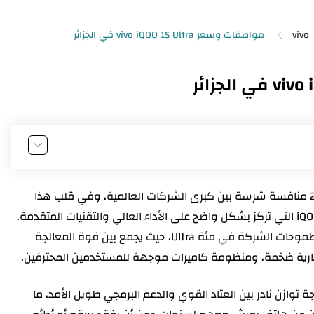
vivo
يشهد سوق الهواتف الذكية الرائدة في عام 2026 منافسة شرسة بين كبرى الشركات العالمية، وفي قلب هذا
السباق تبرز شركة vivo من خلال علامتها الفرعية iQOO التي تركز بشكل واضح على الأداء العالي والتقنيات المتقدمة.
كترجمة فعلية لطموحات الشركة في فئة Ultra، حيث يجمع بين قوة المعالجة
ارية ضخمة، ومنظومة كاميرات موجهة للمستخدمين المحترفين.
يجة توازن نادر بين العتاد القوي والدعم البرمجي طويل الأمد، ما