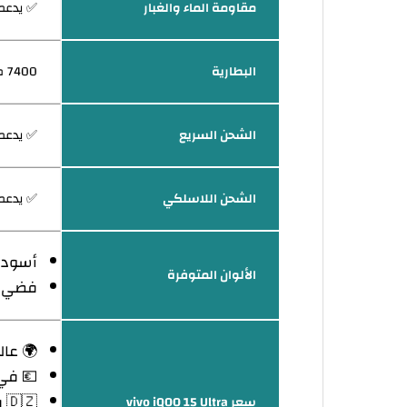
مقاومة الماء والغبار
✅ يدعم بمعي
البطارية
7400 مللي أمبير
الشحن السريع
✅ يدعم 100 و
الشحن اللاسلكي
✅ يدعم 40 وا
أسود
الألوان المتوفرة
فضي
🌍 عالميا: ي
💶 في أور
🇩🇿 في الجزائر: يبدأ من 215,000 دينار جزائري
سعر vivo iQOO 15 Ultra