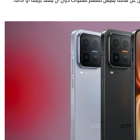
حثين عن هاتف يعيش معهم لسنوات دون أن يفقد بريقه أو أدائه.