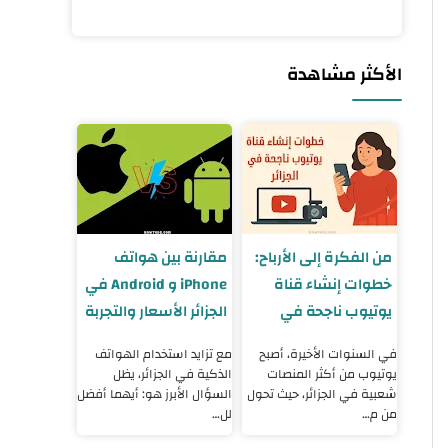
الأكثر مشاهدة
من الفكرة إلى الأرباح:
مقارنة بين هواتف
خطوات إنشاء قناة
iPhone و Android في
يوتيوب ناجحة في
الجزائر الأسعار والتجربة
الجزائر 2025
والنصائح
في السنوات الأخيرة، أصبح
مع تزايد استخدام الهواتف
يوتيوب من أكثر المنصات
الذكية في الجزائر، يظل
شعبية في الجزائر، حيث تحول
السؤال الأبرز هو: أيهما أفضل
من م…
لل…