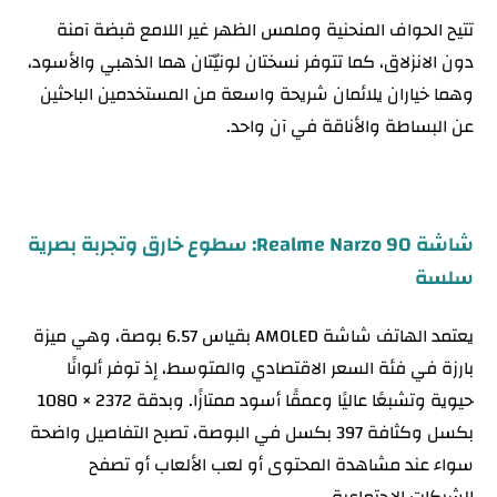
تتيح الحواف المنحنية وملمس الظهر غير اللامع قبضة آمنة
دون الانزلاق، كما تتوفر نسختان لونيّتان هما الذهبي والأسود،
وهما خياران يلائمان شريحة واسعة من المستخدمين الباحثين
عن البساطة والأناقة في آن واحد.
شاشة Realme Narzo 90: سطوع خارق وتجربة بصرية
سلسة
يعتمد الهاتف شاشة AMOLED بقياس 6.57 بوصة، وهي ميزة
بارزة في فئة السعر الاقتصادي والمتوسط، إذ توفر ألوانًا
حيوية وتشبعًا عاليًا وعمقًا أسود ممتازًا. وبدقة 2372 × 1080
بكسل وكثافة 397 بكسل في البوصة، تصبح التفاصيل واضحة
سواء عند مشاهدة المحتوى أو لعب الألعاب أو تصفح