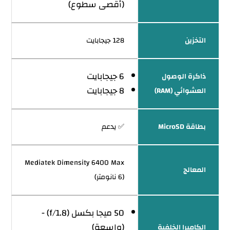
(أقصى سطوع)
التخزين
128 جيجابايت
6 جيجابايت
ذاكرة الوصول
8 جيجابايت
العشوائي (RAM)
بطاقة MicroSD
✅ يدعم
Mediatek Dimensity 6400 Max
المعالج
(6 نانومتر)
50 ميجا بكسل (f/1.8) -
(واسعة)
الكاميرا الخلفية