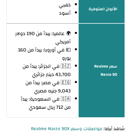
ذهبي
الألوان المتوفرة
أسود
🌍 عالميا: يبدأ من 190 دولار
أمريكي
💶 في أوروبا: يبدأ من 160
يورو
🇩🇿 في الجزائر: يبدأ من
سعر Realme
43,700 دينار جزائري
Narzo 90
🇪🇬 في مصر: يبدأ من
9,043 جنيه مصري
🇸🇦 في السعودية: يبدأ
من 712 ريال سعودي
شاهد أيضا:
مواصفات وسعر Realme Narzo 90X