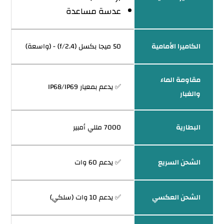
عدسة مساعدة
الكاميرا الأمامية
50 ميجا بكسل (f/2.4) - (واسعة)
مقاومة الماء
✅ يدعم بمعيار IP68/IP69
والغبار
البطارية
7000 مللي أمبير
الشحن السريع
✅ يدعم 60 وات
الشحن العكسي
✅ يدعم 10 وات (سلكي)