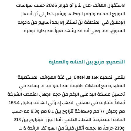
لاستقبال الهاتف خلال يناير أو فبراير 2026 حسب سياسات
التوزيع المحلية وتوفر الوكلاء. ويشير هذا إلى أن أسعار
الإطلاق في المنطقة لن تستقر إلا بعد أسابيع من دخوله
السوق، مما يعني أنه قد يشهد تغيراً عند بداية توفره.
التصميم: مزيج بين المتانة والعملية
ينتمي تصميم OnePlus 15R إلى فئة الهواتف المستطيلة
التقليدية مع انحناءات طفيفة عند الحواف، ما يساعد في
تحسين مسكة اليد على الرغم من حجم الجهاز. اعتمدت الشركة
أبعاداً متقاربة في نسختي الظهر، إذ يأتي الهاتف بطول 163.4
مم وعرض 77 مم وسماكة تتراوح بين 8.1 مم و8.3 مم حسب
المادة المصنوعة للغطاء الخلفي. أما الوزن فيتراوح بين 213
و219 جراماً، ما يجعله أثقل قليلاً من الهواتف الرائدة ذات