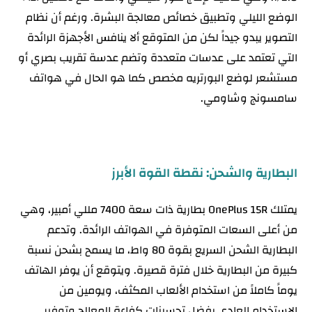
الوضع الليلي وتطبيق خصائص معالجة البشرة. ورغم أن نظام
التصوير يبدو جيداً لكن من المتوقع ألا ينافس الأجهزة الرائدة
التي تعتمد على عدسات متعددة وتضم عدسة تقريب بصري أو
مستشعر لوضع البورتريه مخصص كما هو الحال في هواتف
سامسونج وشاومي.
البطارية والشحن: نقطة القوة الأبرز
يمتلك OnePlus 15R بطارية ذات سعة 7400 مللي أمبير، وهي
من أعلى السعات المتوفرة في الهواتف الرائدة. وتدعم
البطارية الشحن السريع بقوة 80 واط، ما يسمح بشحن نسبة
كبيرة من البطارية خلال فترة قصيرة. ويتوقع أن يوفر الهاتف
يوماً كاملاً من استخدام الألعاب المكثف، ويومين من
الاستخدام العادي بفضل تحسينات كفاءة المعالج وتوفير