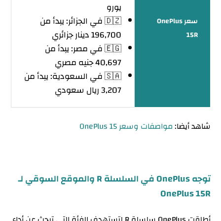
يورو
🇩🇿 في الجزائر: يبدأ من
سعر OnePlus
196,700 دينار جزائري
15R
🇪🇬 في مصر: يبدأ من
40,697 جنيه مصري
🇸🇦 في السعودية: يبدأ من
3,207 ريال سعودي
شاهد أيضا:
مواصفات وسعر OnePlus 15
توجه OnePlus في السلسلة R والموقع السوقي لـ
OnePlus 15R
أطلقت OnePlus سلسلة R لتستهدف الفئة التي تبحث عن أداء