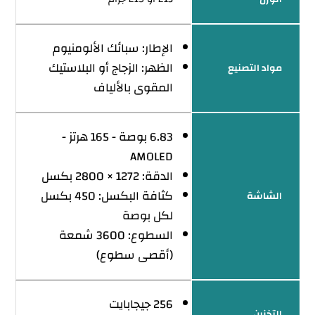
الإطار: سبائك الألومنيوم
الظهر: الزجاج أو البلاستيك
مواد التصنيع
المقوى بالألياف
6.83 بوصة - 165 هرتز -
AMOLED
الدقة: 1272 × 2800 بكسل
كثافة البكسل: 450 بكسل
الشاشة
لكل بوصة
السطوع: 3600 شمعة
(أقصى سطوع)
256 جيجابايت
التخزين