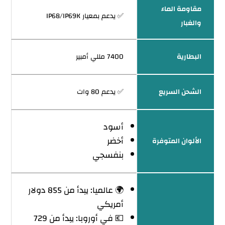
مقاومة الماء
✅ يدعم بمعيار IP68/IP69K
والغبار
البطارية
7400 مللي أمبير
الشحن السريع
✅ يدعم 80 وات
أسود
أخضر
الألوان المتوفرة
بنفسجي
🌍 عالميا: يبدأ من 855 دولار
أمريكي
💶 في أوروبا: يبدأ من 729