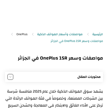
الرئيسية
مواصفات وأسعار الهواتف الذكية
OnePlus
مواصفات وسعر OnePlus 15R في الجزائر
محتويات المقال
مواصفات OnePlus 15R
يشهد سوق الهواتف الذكية خلال عام 2025 منافسة شرسة
توجه OnePlus في السلسلة R والموقع السوقي لـ
بين الشركات المصنعة، وخصوصاً في فئة الهواتف الرائدة التي
OnePlus 15R
تركز على الأداء الفائق والابتكار في المعالجة والشحن السريع
موعد إصدار OnePlus 15R