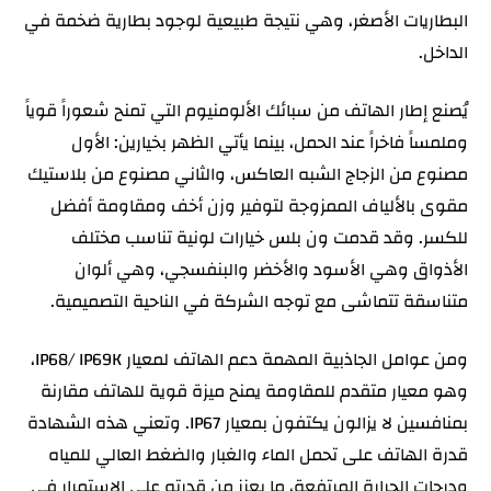
البطاريات الأصغر، وهي نتيجة طبيعية لوجود بطارية ضخمة في
الداخل.
يُصنع إطار الهاتف من سبائك الألومنيوم التي تمنح شعوراً قوياً
وملمساً فاخراً عند الحمل، بينما يأتي الظهر بخيارين: الأول
مصنوع من الزجاج الشبه العاكس، والثاني مصنوع من بلاستيك
مقوى بالألياف الممزوجة لتوفير وزن أخف ومقاومة أفضل
للكسر. وقد قدمت ون بلس خيارات لونية تناسب مختلف
الأذواق وهي الأسود والأخضر والبنفسجي، وهي ألوان
متناسقة تتماشى مع توجه الشركة في الناحية التصميمية.
ومن عوامل الجاذبية المهمة دعم الهاتف لمعيار IP68/ IP69K،
وهو معيار متقدم للمقاومة يمنح ميزة قوية للهاتف مقارنة
بمنافسين لا يزالون يكتفون بمعيار IP67. وتعني هذه الشهادة
قدرة الهاتف على تحمل الماء والغبار والضغط العالي للمياه
ودرجات الحرارة المرتفعة، ما يعزز من قدرته على الاستمرار في