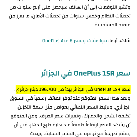
وتشير التوقعات إلى أن الهاتف سيحصل على أربع سنوات من
تحديثات النظام وخمس سنوات من تحديثات الأمان، ما يعزز من
قيمته المستقبلية.
شاهد أيضا:
مواصفات وسعر OnePlus Ace 6
سعر OnePlus 15R في الجزائر
سعر OnePlus 15R في الجزائر يبدأ من 196,700 دينار جزائري
،
ويعد هذا السعر المتوقع عند توفر الهاتف رسمياً في السوق
الجزائري. ويرتبط السعر النهائي بعوامل مثل سعة التخزين،
تكلفة الشحن والجمارك، وتغيرات سعر الصرف. ومن المتوقع
أن يشهد السعر ارتفاعاً طفيفاً عند بداية طرح الجهاز، قبل أن
يستقر تدريجياً مع توفره في المتاجر المحلية. ويبحث