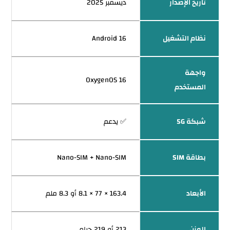
تاريخ الإصدار
ديسمبر 2025
نظام التشغيل
Android 16
واجهة
OxygenOS 16
المستخدم
شبكة 5G
✅ يدعم
بطاقة SIM
Nano-SIM + Nano-SIM
الأبعاد
163.4 × 77 × 8.1 أو 8.3 ملم
الوزن
213 أو 219 جرام