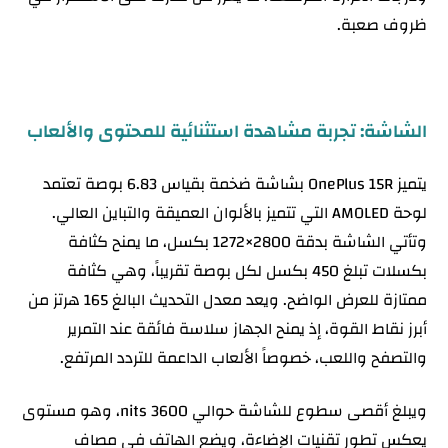
ظروف صعبة.
الشاشة: تجربة مشاهدة استثنائية للمحتوى والألعاب
يتميز OnePlus 15R بشاشة ضخمة بقياس 6.83 بوصة تعتمد
لوحة AMOLED التي تتميز بالألوان العميقة والتباين العالي.
وتأتي الشاشة بدقة 2800×1272 بكسل، ما يمنح كثافة
بكسلات تبلغ 450 بكسل لكل بوصة تقريباً، وهي كثافة
ممتازة للعرض الواضح. ويعد معدل التحديث البالغ 165 هرتز من
أبرز نقاط القوة، إذ يمنح الجهاز سلاسة فائقة عند التمرير
والتصفح واللعب، خصوصاً الألعاب الداعمة للتردد المرتفع.
ويبلغ أقصى سطوع للشاشة حوالي 3600 nits، وهو مستوى
يعكس تطور تقنيات الإضاءة، ويضع الهاتف في مصاف