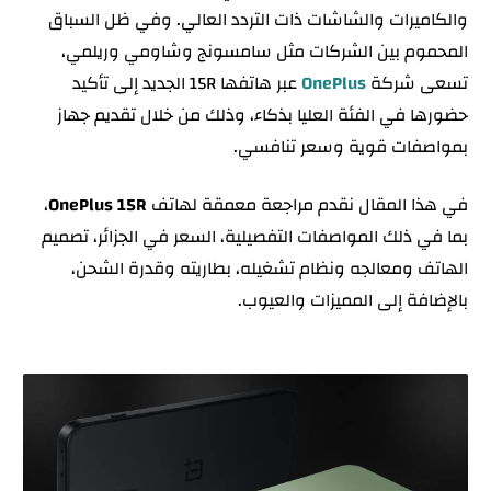
والكاميرات والشاشات ذات التردد العالي. وفي ظل السباق
التصميم: مزيج بين المتانة والعملية
المحموم بين الشركات مثل سامسونج وشاومي وريلمي،
الشاشة: تجربة مشاهدة استثنائية للمحتوى والألعاب
تسعى شركة
OnePlus
عبر هاتفها 15R الجديد إلى تأكيد
أداء المعالج وفعالية الرسوميات
حضورها في الفئة العليا بذكاء، وذلك من خلال تقديم جهاز
تقنيات التصوير في OnePlus 15R: تجربة مرضية دون
بمواصفات قوية وسعر تنافسي.
نقلة نوعية
في هذا المقال نقدم مراجعة معمقة لهاتف
OnePlus 15R
،
البطارية والشحن: نقطة القوة الأبرز
بما في ذلك المواصفات التفصيلية، السعر في الجزائر، تصميم
نظام التشغيل وواجهة OxygenOS 16
الهاتف ومعالجه ونظام تشغيله، بطاريته وقدرة الشحن،
سعر OnePlus 15R في الجزائر
بالإضافة إلى المميزات والعيوب.
مميزات OnePlus 15R
عيوب OnePlus 15R
هل OnePlus 15R خيار مناسب لك؟