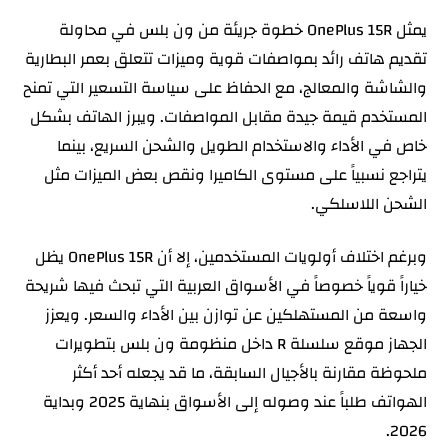
يمثل OnePlus 15R خطوة جريئة من ون بلس في محاولة
تقديم هاتف رائد بمواصفات قوية وميزات تتعلق بعمر البطارية
والشاشة والمعالج، مع الحفاظ على سياسة التسعير التي تمنح
المستخدم قيمة جيدة مقابل المواصفات. ويبرز الهاتف بشكل
خاص في الأداء والاستخدام الطويل والشحن السريع، بينما
يتراجع نسبياً على مستوى الكاميرا ونقص بعض الميزات مثل
الشحن اللاسلكي.
وبرغم اختلاف أولويات المستخدمين، إلا أن OnePlus 15R يظل
خياراً قوياً خصوصاً في الأسواق العربية التي تبحث فيها شريحة
واسعة من المستهلكين عن توازن بين الأداء والسعر. ويعزز
الجهاز موقع سلسلة R داخل منظومة ون بلس بتطويرات
ملحوظة مقارنة بالأجيال السابقة، ما قد يجعله أحد أكثر
الهواتف طلباً عند وصوله إلى الأسواق بنهاية 2025 وبداية
2026.