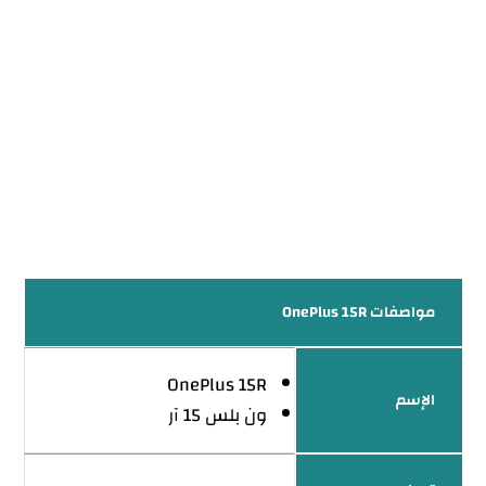
مواصفات OnePlus 15R
OnePlus 15R
الإسم
ون بلس 15 آر