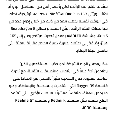
مشابه للهواتف الرائدة لكن بأسعار أقل من السلاسل البرو أو
الألترا. ويأتي OnePlus 15R استكمالاً لهذه الاستراتيجية، لكنه
في الوقت نفسه يذهب أبعد من ذلك من خلال إدراج عدد من
مواصفات الفئة الرائدة، مثل استخدام معالج Snapdragon 8
Gen 5، وشاشة AMOLED بمعدل تحديث مرتفع يصل إلى 165
هرتز، إضافة إلى اعتماد بطارية كبيرة الحجم مقارنة بالفئة التي
ينافس فيها الجهاز.
هذا يعكس اتجاه الشركة نحو جذب المستخدمين الذين
يحتاجون أداءً صلباً في الألعاب والتطبيقات الثقيلة، مع تجربة
شاشة متميزة، دون التضحية كثيراً بالسعر، مع الحفاظ على
فلسفة OxygenOS التي اشتهرت بالسلاسة والبساطة. وهو
ما يجعل الهاتف منافساً مباشراً للعلامات الأخرى التي تعتمد
النهج نفسه مثل سلسلة Redmi K وسلسلة Realme GT
وسلسلة iQOO.