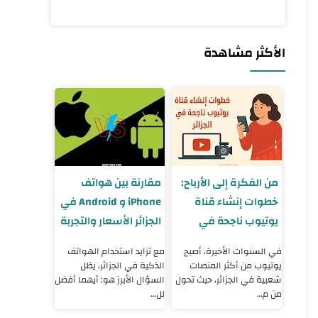
الأكثر مشاهدة
من الفكرة إلى الأرباح:
مقارنة بين هواتف
خطوات إنشاء قناة
iPhone و Android في
يوتيوب ناجحة في
الجزائر الأسعار والتجربة
الجزائر 2025
والنصائح
في السنوات الأخيرة، أصبح
مع تزايد استخدام الهواتف
يوتيوب من أكثر المنصات
الذكية في الجزائر، يظل
شعبية في الجزائر، حيث تحول
السؤال الأبرز هو: أيهما أفضل
من م…
لل…