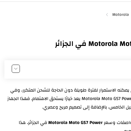
Motorola
مكنه الاستمرار لفترة طويلة دون الحاجة للشحن المتكرر، وفي
نفس الوقت يقدم أداءً ثابتًا وسعرًا اقتصاديًا، فإن Motorola Moto G57 Power يعد خيارًا يستحق الاهتمام. فهذا الجهاز
يل الخامس، بالإضافة إلى تصميم مريح وعصري.
والألعاب المتوسطة
مواصفات وسعر
Motorola Moto G57 Power
في الجزائر، هذا
اءة النهارية
وبه.