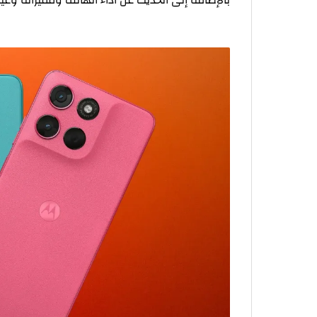
بطارية خارقة تدوم لأيام
ألوان تناسب كل الأذواق
سعر Motorola Moto G57 Power في الجزائر
هل Motorola Moto G57 Power خيار مناسب لك؟