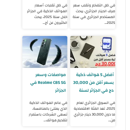
2025
2025
في ظل التضخم وتقلب سعر
في ظل تقلبات أسعار
صرف الدينار الجزائري، يبحث
الهواتف الذكية في الجزائر
المستخدم الجزائري في سنة
خلال سنة 2025، يبحث
2025…
الكثيرون عن أج…
أفضل 5 هواتف ذكية
مواصفات وسعر
بسعر أقل من 30,000
Realme C85 5G في
دج في الجزائر لسنة
الجزائر
2025
في السوق الجزائري لعام
في عالم الهواتف الذكية
2025، تعد الفئة الاقتصادية
الذي يمتلئ بالمنافسة،
ما دون 30,000 دينار جزائري
تسعى الشركات باستمرار
من…
لتقديم هواتف…