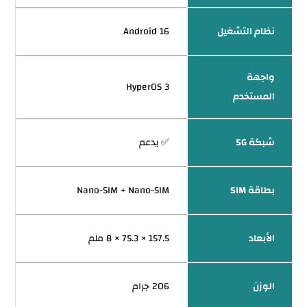
نظام التشغيل
Android 16
واجهة
HyperOS 3
المستخدم
شبكة 5G
✅ يدعم
بطاقة SIM
Nano-SIM + Nano-SIM
الأبعاد
157.5 × 75.3 × 8 ملم
الوزن
206 جرام