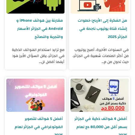
من الفكرة إلى الأرباح: خطوات
مقارنة بين هواتف iPhone و
إنشاء قناة يوتيوب ناجحة في
Android في الجزائر الأسعار
الجزائر 2025
والتجربة والنصائح
في السنوات الأخيرة، أصبح يوتيوب
مع تزايد استخدام الهواتف الذكية
من أكثر المنصات شعبية في الجزائر،
في الجزائر، يظل السؤال الأبرز هو:
حيث تحول من م…
أيهما أفضل لل…
أفضل 4 هواتف ذكية في الجزائر
أفضل 5 هواتف للتصوير
بسعر أقل من 80,000 دج لعام
الفوتوغرافي في الجزائر لعام
2025
2025