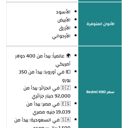
الأسود
الأبيض
الألوان المتوفرة
الأزرق
الأرجواني
🌍 عالمياً: يبدأ من 400 دولار
أمريكي
💶 في أوروبا: يبدأ من 350
يورو
🇩🇿 في الجزائر: يبدأ من
سعر Redmi K90
92,000 دينار جزائري
🇪🇬 في مصر: يبدأ من
19,039 جنيه مصري
🇸🇦 في السعودية: يبدأ من
1,500 ريال سعودي