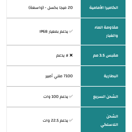
الكاميرا الأمامية
20 ميجا بكسل - (واسعة)
مقاومة الماء
✅ يدعم بمعيار IP68
والغبار
مقبس 3.5 مم
❌ لا يدعم
البطارية
7100 مللي أمبير
الشحن السريع
✅ يدعم 100 وات
الشحن
✅ يدعم 22.5 وات
اللاسلكي