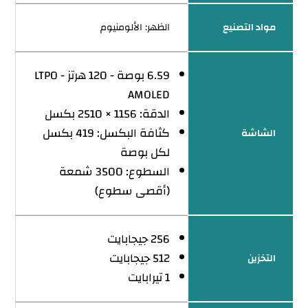
مواد التصنيع
الظهر: الألومنيوم
6.59 بوصة - 120 هرتز - LTPO
AMOLED
الدقة: 1156 × 2510 بكسل
كثافة البكسل: 419 بكسل
الشاشة
لكل بوصة
السطوع: 3500 شمعة
(أقصى سطوع)
256 جيجابايت
512 جيجابايت
التخزين
1 تيرابايت