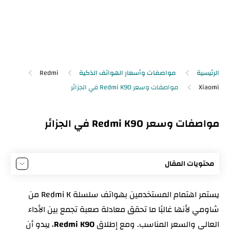
الرئيسية
مواصفات وأسعار الهواتف الذكية
Redmi
Xiaomi
مواصفات وسعر Redmi K90 في الجزائر
محتويات المقال
مواصفات Redmi K90
يستمر اهتمام المستخدمين بهواتف سلسلة Redmi K من
تصميم Redmi K90: توازن بين القوة والراحة
شاومي لأنها غالبًا ما تحقق معادلة صعبة تجمع بين الأداء
شاشة Redmi K90: مشهد بصري واضح في كل
العالي والسعر المناسب. ومع إطلاق
Redmi K90
، يبدو أن
الظروف