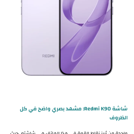
شاشة Redmi K90: مشهد بصري واضح في كل
الظروف
واحدة من أبرز نقاط القوة في هذا الهاتف هي شاشته. حيث