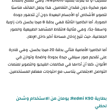
للتقريب أو ما يعرف بتقنية Telephoto، وهي تسمح بالتقاط
صور مكبرة دون فقدان التفاصيل. هذا يجعل الهاتف مناسبًا
لتصوير الأشخاص أو الأجسام البعيدة دون أن تتدهور جودة
الصورة. أما الكاميرا الثالثة فهي بدقة 8 ميجا بكسل ذات زاوية
واسعة جدًا، وهي مثالية لالتقاط المشاهد الطبيعية والصور
الجماعية، حيث تتيح إدخال مساحة أكبر داخل الإطار.
أما الكاميرا الأمامية فتأتي بدقة 20 ميجا بكسل، وهي قادرة
على تقديم صور سيلفي جيدة بجودة واضحة وتوازن في
الألوان، كما أن أداءها في مكالمات الفيديو والتصوير لمنصات
التواصل الاجتماعي يتناسب مع احتياجات معظم المستخدمين.
بطارية Redmi K90: يومان من الاستخدام وشحن
لحظي