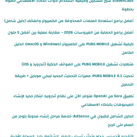
ElevenLabs: شرح التسجيل وكيفية استخدام أدوات الذكاء الاصطناعي خطوة
بخطوة
أفضل برامج استعادة الملفات المحذوفة من الكمبيوتر والهاتف (دليل شامل)
أفضل برامج الحماية من الفيروسات 2026 – مقارنة عملية بين أفضل 5 حلول
كيفية تشغيل PUBG MOBILE على الكمبيوتر (Windows و macOS): الدليل
الكامل
متطلبات تشغيل PUBG MOBILE على الهواتف الذكية (أندرويد و iOS)
تحديث PUBG MOBILE 4.1: مميزات التحديث الجديد لببجي موبايل + طريقة
التحميل
تطبيق Sora من OpenAI متوفر الآن على نظام أندرويد: ابتكار جديد لإنشاء
الفيديوهات بالذكاء الاصطناعي
الدليل الشامل للقبول في AdSense: خلاصة مراحل إنشاء مدونة بلوجر من
الصفر حتى الربح
التقديم لأدسنس بنجاح وتجنّب أسباب الرفض الشائعة: دليل المرحلة الأخيرة