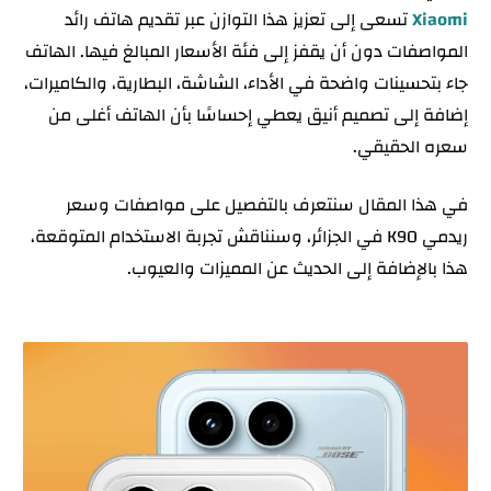
Xiaomi
تسعى إلى تعزيز هذا التوازن عبر تقديم هاتف رائد
الأداء والمعالج: تجربة استخدام بلا تأخير
المواصفات دون أن يقفز إلى فئة الأسعار المبالغ فيها. الهاتف
كاميرات Redmi K90: تجربة تصوير متوازنة وواضحة
جاء بتحسينات واضحة في الأداء، الشاشة، البطارية، والكاميرات،
بطارية Redmi K90: يومان من الاستخدام وشحن لحظي
إضافة إلى تصميم أنيق يعطي إحساسًا بأن الهاتف أغلى من
سعر Redmi K90 في الجزائر
سعره الحقيقي.
مميزات Redmi K90
في هذا المقال سنتعرف بالتفصيل على مواصفات وسعر
عيوب Redmi K90
ريدمي K90 في الجزائر، وسنناقش تجربة الاستخدام المتوقعة،
هذا بالإضافة إلى الحديث عن المميزات والعيوب.