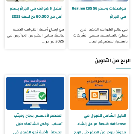
مواصفات وسعر Realme C85 5G
أفضل 5 هواتف في الجزائر بسعر
في الجزائر
أقل من 60,000 دج لسنة 2025
في عالم الهواتف الذكية الذي
مع ارتفاع أسعار الهواتف الذكية
يمتلئ بالمنافسة، تسعى الشركات
عالميًا، يعاني الكثير من الجزائريين في
باستمرار لتقديم هواتف…
2025 من ص…
الربح من التدوين
الدليل الشامل للقبول في
التقديم لأدسنس بنجاح وتجنّب
AdSense: خلاصة مراحل إنشاء
أسباب الرفض الشائعة: دليل
مدونة بلوجر من الصفر حتى الربح
المرحلة الأخيرة نحو القبول في