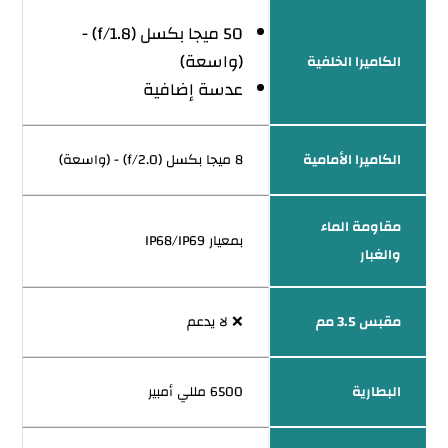
50 ميجا بكسل (f/1.8) -
(واسعة)
الكاميرا الخلفية
عدسة إضافية
الكاميرا الأمامية
8 ميجا بكسل (f/2.0) - (واسعة)
مقاومة الماء
بمعيار IP68/IP69
والغبار
مقبس 3.5 مم
❌ لا يدعم
البطارية
6500 مللي أمبير