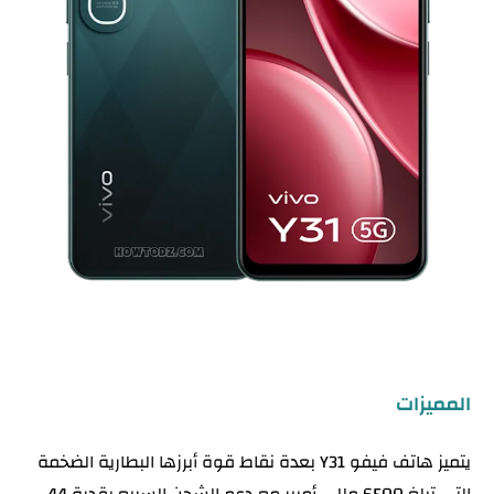
المميزات
يتميز هاتف فيفو Y31 بعدة نقاط قوة أبرزها البطارية الضخمة
التي تبلغ 6500 مللي أمبير مع دعم الشحن السريع بقدرة 44