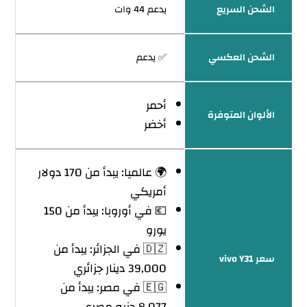
الشحن السريع
يدعم 44 وات
الشحن العكسي
✅ يدعم
أحمر
الألوان المتوفرة
أخضر
🌍 عالميا: يبدأ من 170 دولار
أمريكي
💶 في أوروبا: يبدأ من 150
يورو
🇩🇿 في الجزائر: يبدأ من
سعر vivo Y31
39,000 دينار جزائري
🇪🇬 في مصر: يبدأ من
8,077 جنيه مصري