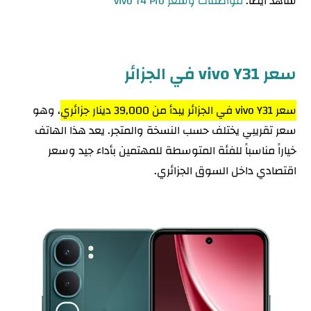
شاهد أيضا:
مواصفات وسعر vivo T4 Pro
سعر vivo Y31 في الجزائر
سعر vivo Y31 في الجزائر يبدأ من 39,000 دينار جزائري
، وهو
سعر تقريبي يختلف حسب النسخة والمتجر. يعد هذا الهاتف
خياراً مناسباً للفئة المتوسطة للمهتمين بأداء جيد وسعر
اقتصادي داخل السوق الجزائري.