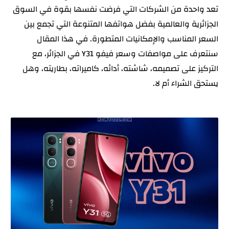
تعد واحدة من الشركات التي فرضت نفسها بقوة في السوق
نظام التشغيل وواجهة المستخدم
الجزائرية والعالمية بفضل هواتفها المتنوعة التي تجمع بين
الكاميرات
السعر المناسب والإمكانيات المتطورة. في هذا المقال
البطارية والشحن
سنتعرف على مواصفات وسعر فيفو Y31 في الجزائر، مع
الاتصال والمنافذ
التركيز على تصميمه، شاشته، أدائه، كاميراته، بطاريته، وهل
يستحق الشراء أم لا.
الألوان المتوفرة
سعر vivo Y31 في الجزائر
المميزات
العيوب
هل يستحق vivo Y31 الشراء؟