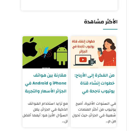
الأكثر مشاهدة
من الفكرة إلى الأرباح:
مقارنة بين هواتف
خطوات إنشاء قناة
iPhone و Android في
يوتيوب ناجحة في
الجزائر الأسعار والتجربة
الجزائر 2025
والنصائح
في السنوات الأخيرة، أصبح
مع تزايد استخدام الهواتف
يوتيوب من أكثر المنصات
الذكية في الجزائر، يظل
شعبية في الجزائر، حيث تحول
السؤال الأبرز هو: أيهما أفضل
من م…
لل…