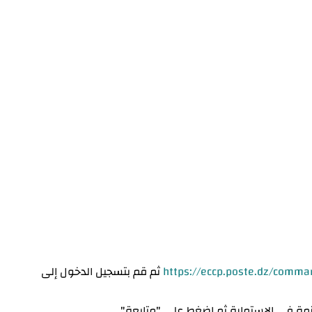
https://eccp.poste.dz/comm
ثم قم بتسجيل الدخول إلى
زمة في الاستمارة ثم اضغط على "متابعة".