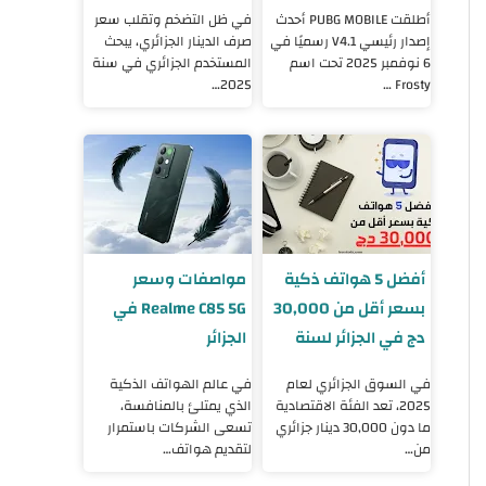
طريقة التحميل
2025
أطلقت PUBG MOBILE أحدث
في ظل التضخم وتقلب سعر
إصدار رئيسي V4.1 رسميًا في
صرف الدينار الجزائري، يبحث
6 نوفمبر 2025 تحت اسم
المستخدم الجزائري في سنة
2025…
Frosty …
أفضل 5 هواتف ذكية
مواصفات وسعر
بسعر أقل من 30,000
Realme C85 5G في
دج في الجزائر لسنة
الجزائر
2025
في السوق الجزائري لعام
في عالم الهواتف الذكية
2025، تعد الفئة الاقتصادية
الذي يمتلئ بالمنافسة،
ما دون 30,000 دينار جزائري
تسعى الشركات باستمرار
من…
لتقديم هواتف…